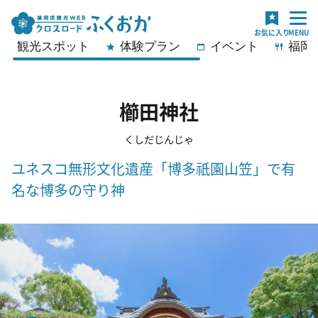
観光スポット
体験プラン
イベント
福岡
櫛田神社
くしだじんじゃ
ユネスコ無形文化遺産「博多祇園山笠」で有
名な博多の守り神