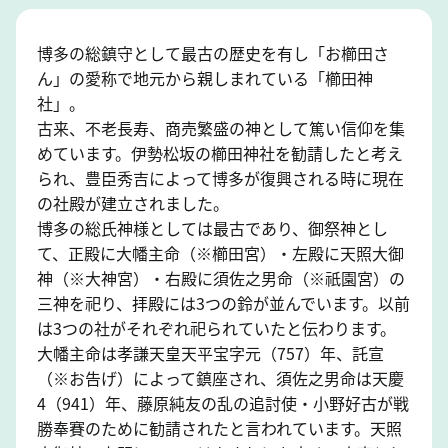
博多の総鎮守として最古の歴史を有し「お櫛田さ
ん」の愛称で地元から親しまれている「櫛田神
社」。
古来、不老長寿、商売繁盛の神として篤い信仰を集
めています。伊勢松坂の櫛田神社を勧請したと考え
られ、豊臣秀吉によって博多が復興される時に現在
の社殿が建立されました。
博多の総氏神様としては最古であり、御祭神とし
て、正殿に大幡主命（※櫛田宮）・左殿に天照大御
神（※大神宮）・右殿に須佐之男命（※祇園宮）の
三神を祀り、拝殿には3つの鈴が並んでいます。以前
は3つの社がそれぞれ祀られていたと伝わります。
大幡主命は孝謙天皇天平宝字元（757）年、託宣
（※お告げ）によって鎮座され、須佐之男命は天慶
4（941）年、藤原純友の乱の追討使・小野好古が戦
勝奉賽のために勧請されたと言われています。天照