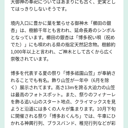
大御神の奉祀についてはあまりにも古く、史実とし
てはっきりしないそうです。
境内入口に豊かに葉を繁らせる御神木「櫛田の銀
杏」は、樹齢千年とも言われ、延命長寿のシンボル
となっています。櫛田の銀杏は「博多祝い唄（祝め
でた）」にも唄われる県の指定天然記念物。樹齢約
1,000年以上と言われ、ご神木として古くから広く
崇敬されています。
博多を代表する夏の祭り「博多祗園山笠」が奉納さ
れることでも有名。飾り山笠が一年中（6月を除
く）展示されてます。高さ13mを誇る大迫力の山笠
は最高のフォトスポット。また、祭りのフィナーレ
を飾る追い山のスタート地点、クライマックスを見
ようと沿道には多くの人々が集まります。10月下旬
に開催される祭り「博多おくんち」では、牛車にひ
かれる神輿行列、ブラスバンド、稚児行列などが彩