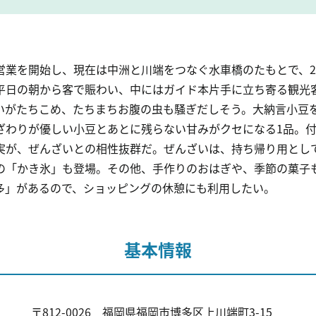
営業を開始し、現在は中洲と川端をつなぐ水車橋のたもとで、
平日の朝から客で賑わい、中にはガイド本片手に立ち寄る観光
いがたちこめ、たちまちお腹の虫も騒ぎだしそう。大納言小豆
ざわりが優しい小豆とあとに残らない甘みがクセになる1品。
実が、ぜんざいとの相性抜群だ。ぜんざいは、持ち帰り用とし
の「かき氷」も登場。その他、手作りのおはぎや、季節の菓子
多」があるので、ショッピングの休憩にも利用したい。
基本情報
〒812-0026 福岡県福岡市博多区上川端町3-15