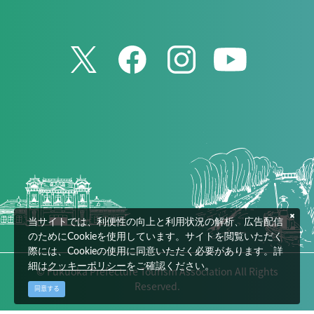
当サイトでは、利便性の向上と利用状況の解析、広告配信
のためにCookieを使用しています。サイトを閲覧いただく
際には、Cookieの使用に同意いただく必要があります。詳
細は
クッキーポリシー
をご確認ください。
© Fukuoka Prefecture Tourism Association All Rights
Reserved.
同意する