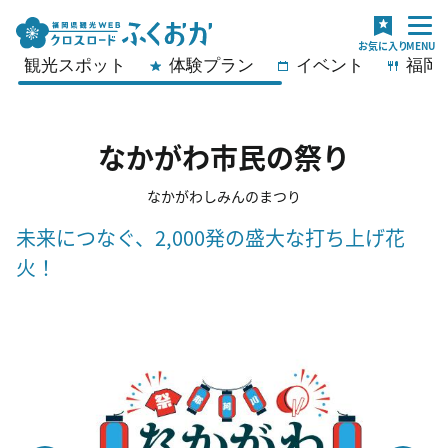
観光スポット
体験プラン
イベント
福岡
なかがわ市民の祭り
なかがわしみんのまつり
未来につなぐ、2,000発の盛大な打ち上げ花
火！