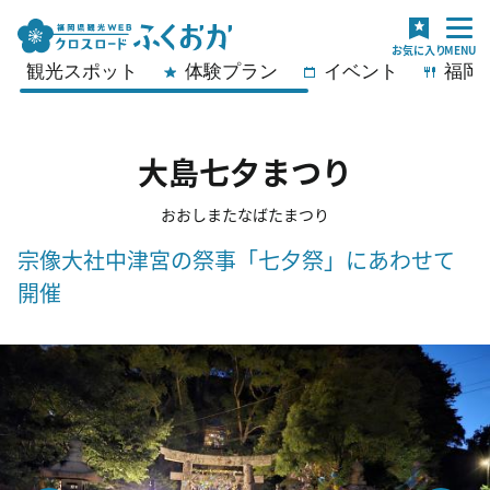
観光スポット
体験プラン
イベント
福岡
大島七夕まつり
おおしまたなばたまつり
宗像大社中津宮の祭事「七夕祭」にあわせて
開催