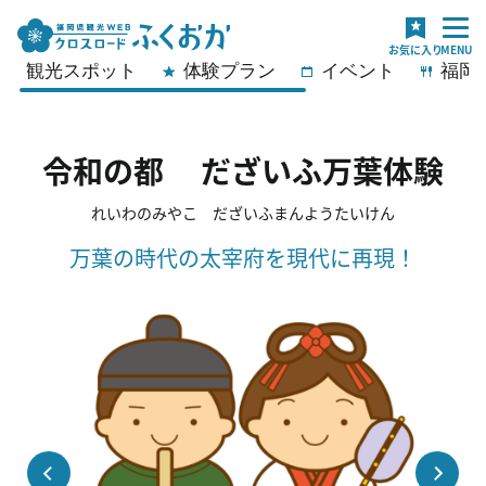
観光スポット
体験プラン
イベント
福岡
令和の都 だざいふ万葉体験
れいわのみやこ だざいふまんようたいけん
万葉の時代の太宰府を現代に再現！