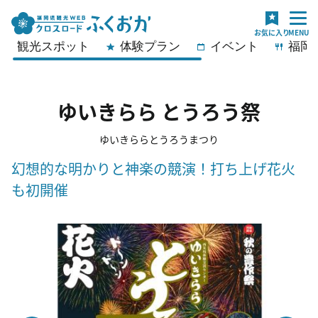
観光スポット
体験プラン
イベント
福岡
ゆいきらら とうろう祭
ゆいきららとうろうまつり
幻想的な明かりと神楽の競演！打ち上げ花火
も初開催