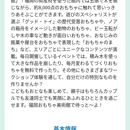
館」！福岡の県産材を使った館内では五感で木を感
じながら、約8,000点のおもちゃに触れて思いっき
りあそぶことができます。遊びのスペシャリストが
選ぶ「グッド・トイ」の歴代受賞おもちゃや、ノア
の箱舟をイメージした動物のおもちゃ、ビー玉転が
しや木の車など動きが面白いおもちゃ、おなじみの
銘菓や屋台をおもちゃで表現した「おもちゃのま
ち」など、エリアごとにユニークなコンテンツが満
載。毎日開催しているイベントでは、積み木を使っ
て大きな作品を崩したり、毎月変わるてづくりおも
ちゃを無料で作ったり。その他にもさまざまなワー
クショップ体験を通して、自分だけの特別なものを
作りませんか？
こどももおとなも楽しめて、親子はもちろんカップ
ルでも友達同士でも笑顔にあふれるひとときを過ご
せます。福岡おもちゃ美術館で待っと～よ！
基本情報