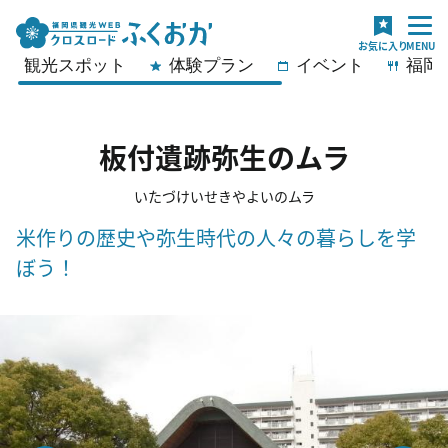
観光スポット
体験プラン
イベント
福岡
板付遺跡弥生のムラ
いたづけいせきやよいのムラ
米作りの歴史や弥生時代の人々の暮らしを学
ぼう！