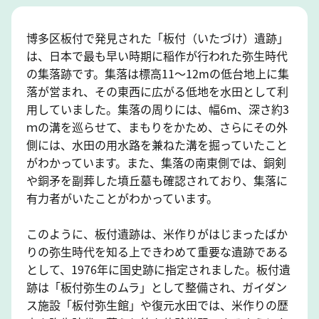
博多区板付で発見された「板付（いたづけ）遺跡」
は、日本で最も早い時期に稲作が行われた弥生時代
の集落跡です。集落は標高11～12mの低台地上に集
落が営まれ、その東西に広がる低地を水田として利
用していました。集落の周りには、幅6m、深さ約3
ｍの溝を巡らせて、まもりをかため、さらにその外
側には、水田の用水路を兼ねた溝を掘っていたこと
がわかっています。また、集落の南東側では、銅剣
や銅矛を副葬した墳丘墓も確認されており、集落に
有力者がいたことがわかっています。
このように、板付遺跡は、米作りがはじまったばか
りの弥生時代を知る上できわめて重要な遺跡である
として、1976年に国史跡に指定されました。板付遺
跡は「板付弥生のムラ」として整備され、ガイダン
ス施設「板付弥生館」や復元水田では、米作りの歴