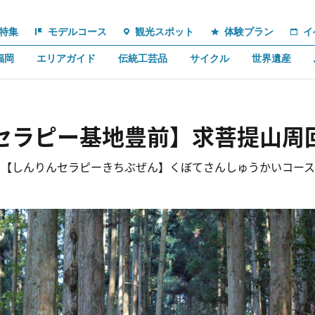
特集
モデルコース
観光スポット
体験プラン
イ
福岡
エリアガイド
伝統工芸品
サイクル
世界遺産
セラピー基地豊前】求菩提山周
【しんりんセラピーきちぶぜん】くぼてさんしゅうかいコース