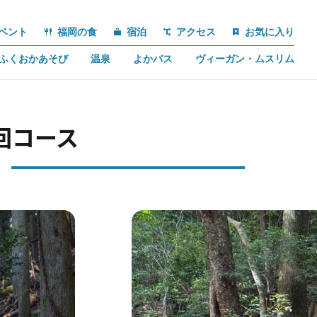
ベント
福岡の食
宿泊
アクセス
お気に入り
ふくおかあそび
温泉
よかバス
ヴィーガン・ムスリム
回コース