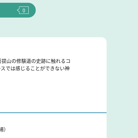
0
菩提山の修験道の史跡に触れるコ
ースでは感じることができない神
場）