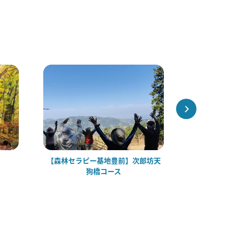
【森林セラピー基地豊前】次郎坊天
求菩提茶屋（
狗橋コース
BAS