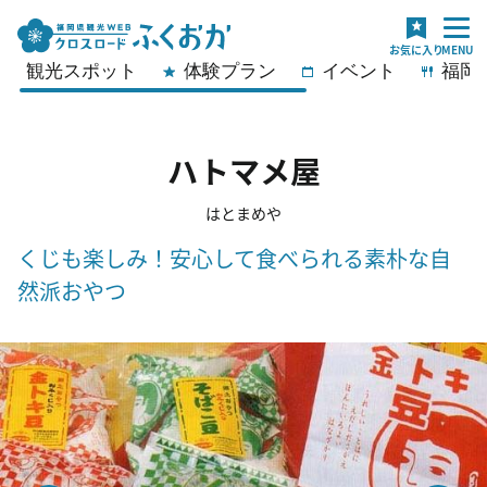
観光スポット
体験プラン
イベント
福岡
ハトマメ屋
はとまめや
くじも楽しみ！安心して食べられる素朴な自
然派おやつ