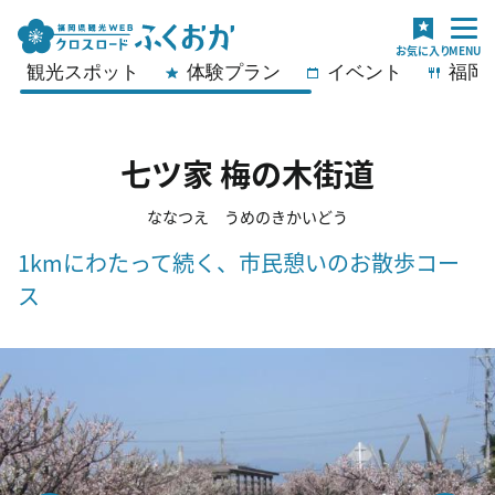
観光スポット
体験プラン
イベント
福岡
七ツ家 梅の木街道
ななつえ うめのきかいどう
1kmにわたって続く、市民憩いのお散歩コー
ス