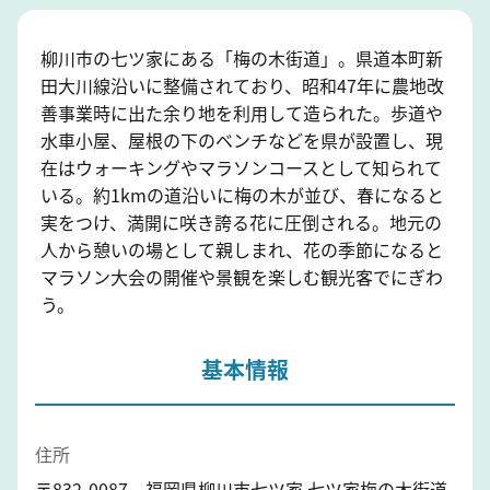
柳川市の七ツ家にある「梅の木街道」。県道本町新
田大川線沿いに整備されており、昭和47年に農地改
善事業時に出た余り地を利用して造られた。歩道や
水車小屋、屋根の下のベンチなどを県が設置し、現
在はウォーキングやマラソンコースとして知られて
いる。約1kmの道沿いに梅の木が並び、春になると
実をつけ、満開に咲き誇る花に圧倒される。地元の
人から憩いの場として親しまれ、花の季節になると
マラソン大会の開催や景観を楽しむ観光客でにぎわ
う。
基本情報
住所
〒832-0087 福岡県柳川市七ツ家 七ツ家梅の木街道