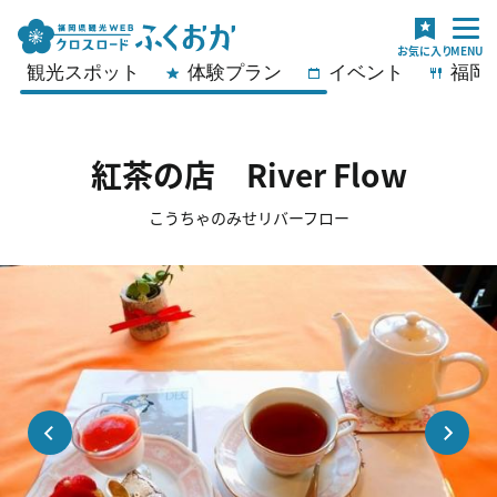
観光スポット
体験プラン
イベント
福岡
紅茶の店 River Flow
こうちゃのみせリバーフロー