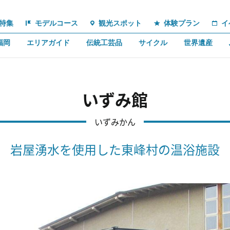
特集
モデルコース
観光スポット
体験プラン
イ
福岡
エリアガイド
伝統工芸品
サイクル
世界遺産
いずみ館
いずみかん
岩屋湧水を使用した東峰村の温浴施設