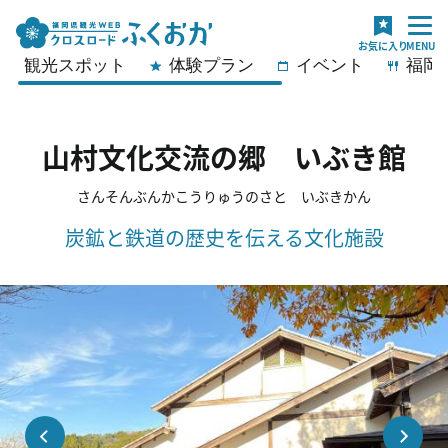
観光スポット
体験プラン
イベント
福岡
山村文化交流の郷 いぶき館
さんそんぶんかこうりゅうのさと いぶきかん
炭鉱と鉄道の歴史を伝える文化施設