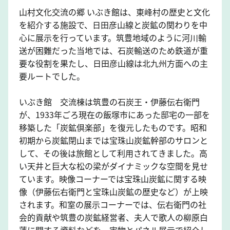
山村文化交流の郷 いぶき館は、東峰村の歴史と文化
を紹介する施設で、日田彦山線と炭鉱の関わりを中
心に展示を行っています。筑豊地域のように河川輸
送が困難だった当地では、石炭輸送のため鉄道が重
要な役割を果たし、日田彦山線は北九州方面への主
要ルートでした。
いぶき館 交流棟は筑豊の石炭王・伊藤伝右衛門
が、1933年ごろ現在の飯塚市にあった邸宅の一部を
移築した「炭鉱倶楽部」を復元したものです。昭和
初期から炭鉱閉山までは宝珠山炭鉱幹部のサロンと
して、その後は旅館として利用されてきました。高
い天井と巨大な松の梁がダイナミックな空間を見せ
ています。映像コーナーでは宝珠山炭鉱に関する映
像（伊藤伝右衛門と宝珠山炭鉱の歴史など）が上映
されます。和室の展示コーナーでは、伝右衛門の社
会的貢献や筑豊の炭鉱経営者、夫人で歌人の柳原白
蓮に関する資料などを、実物とパネル展示で紹介し