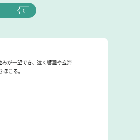
0
並みが一望でき、遠く響灘や玄海
咲きほこる。