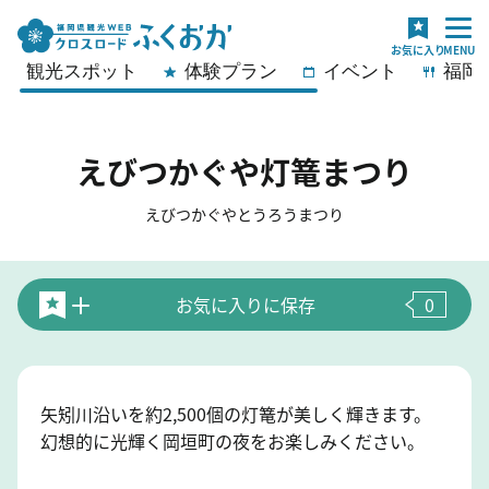
観光スポット
体験プラン
イベント
福岡
えびつかぐや灯篭まつり
えびつかぐやとうろうまつり
お気に入りに保存
0
矢矧川沿いを約2,500個の灯篭が美しく輝きます。
幻想的に光輝く岡垣町の夜をお楽しみください。