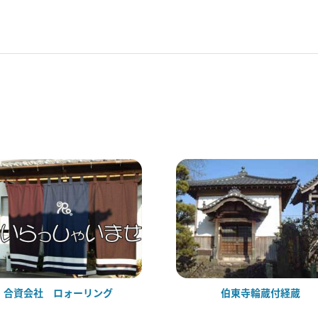
合資会社 ロォーリング
伯東寺輪蔵付経蔵