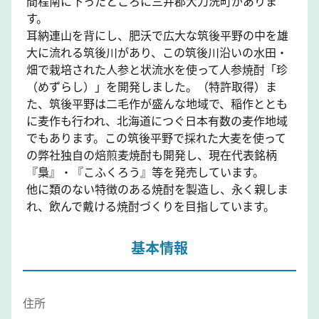
間程南に下ったところに三井郡大刀洗町がありま
す。
耳納連山を背にし、肥沃で広大な筑後平野の中を雄
大に流れる筑後川があり、この筑後川沿いの水田・
畑で栽培された人参と状流水を使って人参焼酎「珍
（めずらし）」を開発しました。（特許取得）ま
た、筑後平野は二毛作が盛んな地域で、稲作ととも
に麦作も行われ、北海道につぐ日本有数の麦作地域
でもあります。この筑後平野で採れた大麦を使って
の弊社独自の焙煎麦焼酎も開発し、現在代表銘柄
『梟』・『こふくろう』等を発売しています。
他に類のない特徴のある焼酎を製造し、永く親しま
れ、飲んで戴ける焼酎づくりを目指しています。
基本情報
住所