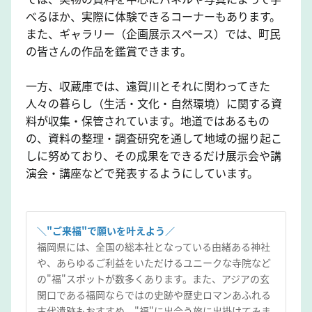
べるほか、実際に体験できるコーナーもあります。
また、ギャラリー（企画展示スペース）では、町民
の皆さんの作品を鑑賞できます。
一方、収蔵庫では、遠賀川とそれに関わってきた
人々の暮らし（生活・文化・自然環境）に関する資
料が収集・保管されています。地道ではあるもの
の、資料の整理・調査研究を通して地域の掘り起こ
しに努めており、その成果をできるだけ展示会や講
演会・講座などで発表するようにしています。
＼"ご来福"で願いを叶えよう／
福岡県には、全国の総本社となっている由緒ある神社
や、あらゆるご利益をいただけるユニークな寺院など
の"福"スポットが数多くあります。また、アジアの玄
関口である福岡ならではの史跡や歴史ロマンあふれる
古代遺跡もおすすめ。"福"に出会う旅に出掛けてみま