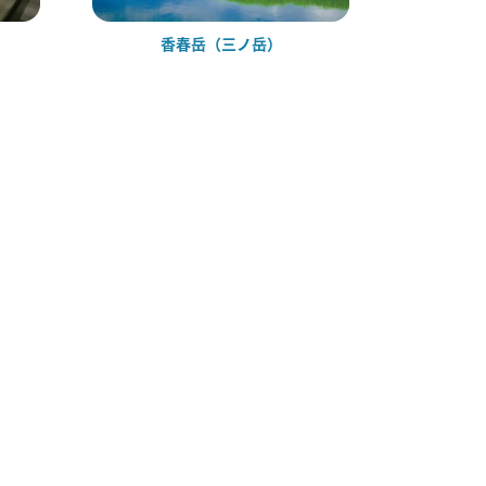
香春岳（三ノ岳）