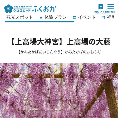
観光スポット
体験プラン
イベント
福岡
【上高場大神宮】上高場の大藤
【かみたかばだいじんぐう】かみたかばのおおふじ