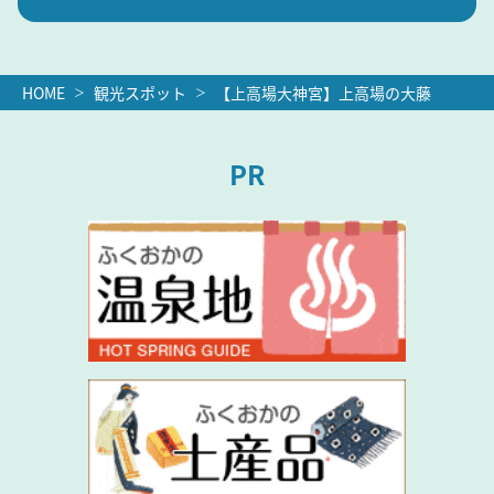
HOME
観光スポット
【上高場大神宮】上高場の大藤
PR