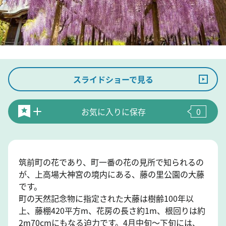
スライドショーで見る
お気に入りに保存
0
筑前町の花であり、町一番の花の見所で知られるの
が、上高場大神宮の境内にある、藤の里公園の大藤
です。
町の天然記念物に指定された大藤は樹齢100年以
上、藤棚420平方m、花房の長さ約1m、根回りは約
2m70cmにもなる迫力です。4月中旬～下旬には、