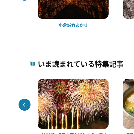
財センター
小倉城竹あかり
いま読まれている特集記事