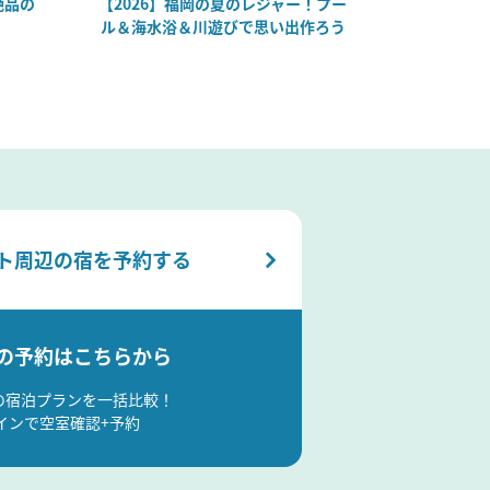
絶品の
【2026】福岡の夏のレジャー！プー
【2026
ル＆海水浴＆川遊びで思い出作ろう
ト周辺の宿を予約する
の予約はこちらから
の宿泊プランを一括比較！
インで空室確認+予約