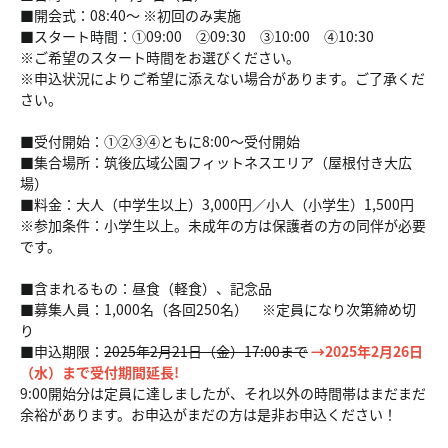
■開会式：08:40～ ※初回のみ実施
■スタート時間：①09:00 ②09:30 ③10:00 ④10:30
※ご希望のスタート時間をお選びください。
※申込状況によりご希望に添えない場合があります。ご了承くだ
さい。
■受付開始：①②③④ともに8:00～受付開始
■集合場所：筑後広域公園フィットネスエリア（屋根付き大広
場）
■料金：大人（中学生以上）3,000円／小人（小学生）1,500円
※参加条件：小学生以上。未成年の方は保護者の方の同伴が必要
です。
■含まれるもの：昼食（軽食）、記念品
■募集人員：1,000名（各回250名） ※定員になり次第締め切
り
■申込期限：
2025年2月21日（金）17:00まで
→2025年2月26日
（水）まで受付期間延長!
9:00開始分は定員に達しましたが、それ以外の時間帯はまだまだ
余裕があります。お申込がまだの方は是非お申込ください！