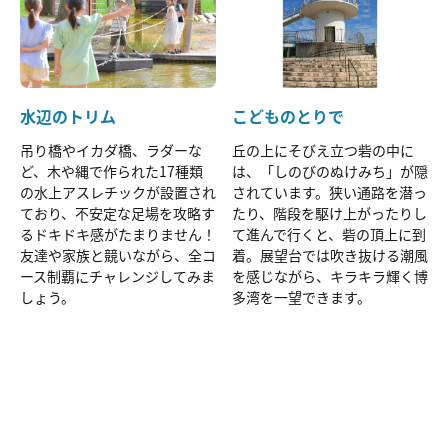
水辺のトリム
こどものとりで
吊り橋やイカダ橋、ラダーな
丘の上にそびえ立つ砦の中に
ど、木や縄で作られた17種類
は、「しのびのぬけみち」が隠
の水上アスレチックが設置され
されています。狭い通路を潜っ
ており、不安定な足場を攻略す
たり、階段を駆け上がったりし
るドキドキ感がたまりません！
て進んで行くと、砦の頂上に到
友達や家族と競いながら、全コ
着。展望台では吹き抜ける潮風
ース制覇にチャレンジしてみま
を感じながら、キラキラ輝く博
しょう。
多湾を一望できます。