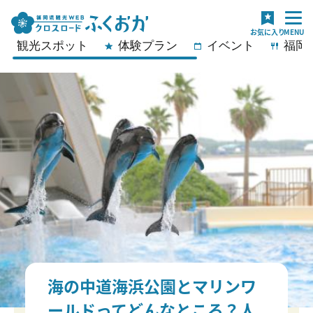
観光スポット
体験プラン
イベント
福岡
海の中道海浜公園とマリンワ
ールドってどんなところ？人