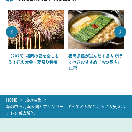
大
【2026】福岡の夏を楽しも
福岡県民が選んだ！県内で行
の
う！花火大会・夏祭り特集
くべきおすすめ「もつ鍋店」
11選
HOME
旅の特集
海の中道海浜公園とマリンワールドってどんなところ？人気スポ
ットを徹底解説！