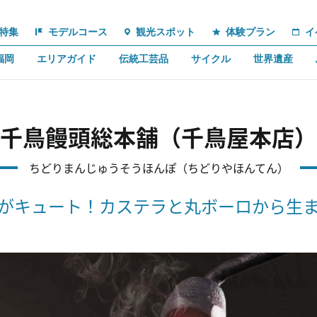
特集
モデルコース
観光スポット
体験プラン
イ
福岡
エリアガイド
伝統工芸品
サイクル
世界遺産
千鳥饅頭総本舗（千鳥屋本店）
ちどりまんじゅうそうほんぽ（ちどりやほんてん）
がキュート！カステラと丸ボーロから生