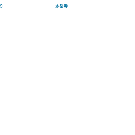
店）
本岳寺
筑前博