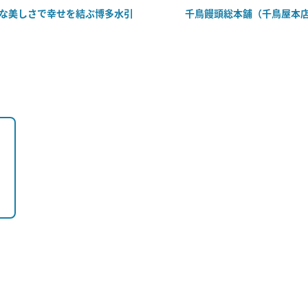
な美しさで幸せを結ぶ博多水引
千鳥饅頭総本舗（千鳥屋本