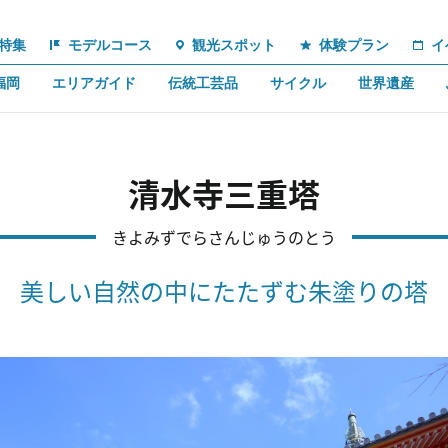
特集
モデルコース
観光スポット
体験プラン
イ
福岡
エリアガイド
伝統工芸品
サイクル
世界遺産
清水寺三重塔
きよみずでらさんじゅうのとう
美しい自然の中にたたずむ朱塗りの塔