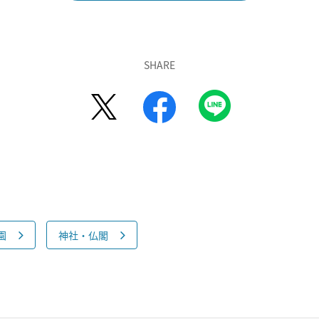
SHARE
園
神社・仏閣