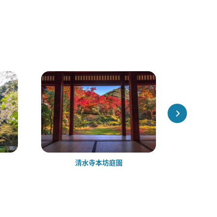
清水寺本坊庭園
清