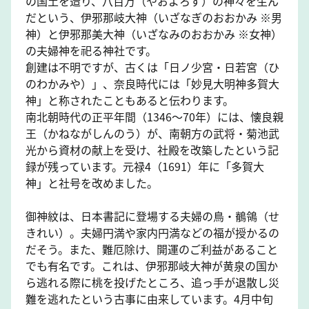
の国土を造り、八百万（やおよろず）の神々を生ん
だという、伊邪那岐大神（いざなぎのおおかみ ※男
神）と伊邪那美大神（いざなみのおおかみ ※女神）
の夫婦神を祀る神社です。
創建は不明ですが、古くは「日ノ少宮・日若宮（ひ
のわかみや）」、奈良時代には「妙見大明神多賀大
神」と称されたこともあると伝わります。
南北朝時代の正平年間（1346～70年）には、懐良親
王（かねながしんのう）が、南朝方の武将・菊池武
光から資材の献上を受け、社殿を改築したという記
録が残っています。元禄4（1691）年に「多賀大
神」と社号を改めました。
御神紋は、日本書記に登場する夫婦の鳥・鶺鴒（せ
きれい）。夫婦円満や家内円満などの福が授かるの
だそう。また、難厄除け、開運のご利益があること
でも有名です。これは、伊邪那岐大神が黄泉の国か
ら逃れる際に桃を投げたところ、追っ手が退散し災
難を逃れたという古事に由来しています。4月中旬