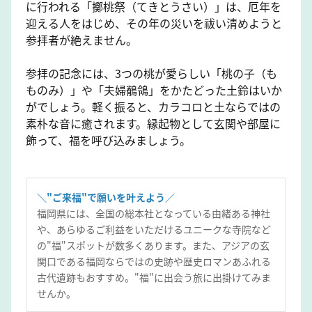
に行われる「擲桃祭（てきとうさい）」は、厄年を
迎える人をはじめ、その年の災いを祓い清めようと
参拝者が絶えません。
参拝の記念には、3つの桃が愛らしい「桃の子（も
ものみ）」や「夫婦鶺鴒」をかたどった土鈴はいか
がでしょう。軽く振ると、カラコロと土ならではの
素朴な音に癒されます。縁起物として玄関や部屋に
飾って、福を呼び込みましょう。
＼"ご来福"で願いを叶えよう／
福岡県には、全国の総本社となっている由緒ある神社
や、あらゆるご利益をいただけるユニークな寺院など
の"福"スポットが数多くあります。また、アジアの玄
関口である福岡ならではの史跡や歴史ロマンあふれる
古代遺跡もおすすめ。"福"に出会う旅に出掛けてみま
せんか。