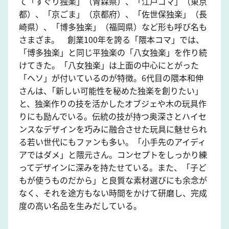
て「すぐり独楽」（青森県）、「江戸ゴマ」（東京
都）、「京ごま」（京都府）、「佐世保独楽」（長
崎県）、「博多独楽」（福岡県）など形も呼び名も
さまざま。 創業100年を誇る「隈本コマ」では、
「博多独楽」と同じ平独楽の「八女独楽」を作り続
けてきた。「八女独楽」は上面の中心にとがった
「ヘソ」が付いているのが特徴。6代目の隈本和伸
さんは、｢新しい可能性を秘めた独楽を創りたい｣
と、独楽作りの技を活かしたオブジェや木の玩具作
りにも励んでいる。伝統の技が持つ奥深さとハイセ
ンスなデザインを巧みに融合させた玩具に魅せられ
る若い世代にもファンも多い。「小手先のアイディ
アではダメ」と隈元さん。コンセプトをしっかり練
ってデザインに深みを持たせている。また、「子ど
もが使うものだから」と良質な素材選びにも余念が
なく、それを途方もない時間をかけて研磨し、完成
度の高い名品を生みだしている。