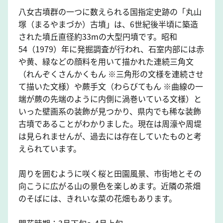
八女古墳群の一つに数えられる国指定史跡の「丸山
塚（まるやまづか）古墳」は、6世紀後半頃に築造
された墳丘直径約33mの大型円墳です。昭和
54（1979）年に発掘調査が行われ、石室内部には赤
や黄、緑などの顔料を用いて描かれた連続三角文
（れんぞくさんかくもん ※三角形の文様を連続させ
て描いた文様）や蕨手文（わらびてもん ※曲線の一
端が蕨の先端のように内側に渦巻いている文様）と
いった壁画系の装飾が見つかり、県内でも稀な装飾
古墳であることがわかりました。現在は周濠や周堤
は見られませんが、過去には存在していたものと考
えられています。
周りを囲むように咲く桜と田園風景、市街地とその
向こうに広がる山の景色を楽しめます。近隣の茶畑
のそばには、きれいな菜の花畑もあります。
開花時期：3月下旬～4月上旬