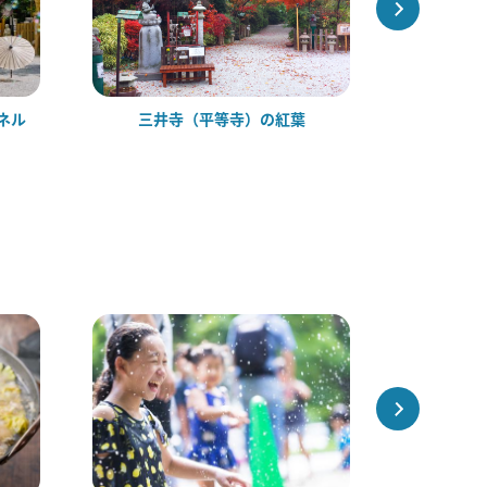
ネル
三井寺（平等寺）の紅葉
田