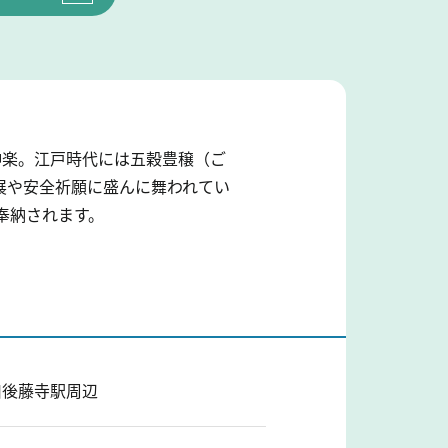
神楽。江戸時代には五穀豊穣（ご
展や安全祈願に盛んに舞われてい
奉納されます。
田川後藤寺駅周辺