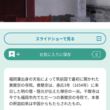
スライドショーで見る
お気に入りに保存
0
福岡藩出身の天佑によって筑前国で最初に開かれた
黄檗宗の寺院。黄檗宗は、承応3年（1654年）に来
日した明の僧・隠元が伝えた禅宗の一派。千眼寺は
今でも福岡市内でただ一つの黄檗宗の寺院で、本尊
の釈迦如来は中国からもたらされたもの。