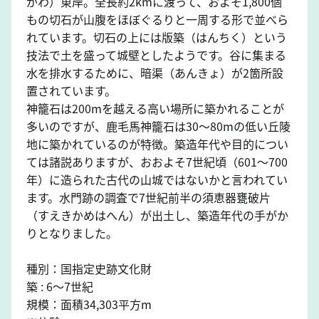
がわ）東岸。全長約2kmに渡って、およそ1,800個
もの切石が山腹をほぼぐるりと一周する形で並べら
れています。切石の上には版築（はんちく）という
技法で土を盛って城壁としたようです。谷に集まる
水を排水するために、暗渠（あんきょ）が2箇所設
置されています。
神籠石は200mを越える高い場所に築かれることが
多いのですが、鹿毛馬神籠石は30～80mの低い丘陵
地に築かれているのが特徴。築造年代や目的につい
ては諸説ありますが、おおよそ7世紀頃（601～700
年）に造られた古代の山城ではないかと言われてい
ます。水門跡の調査で7世紀前半の須恵器甕破片
（すえきかめはへん）が出土し、築造年代の手がか
りとなりました。
種別：国指定史跡文化財
築 : 6～7世紀
規模：面積34,303平方m