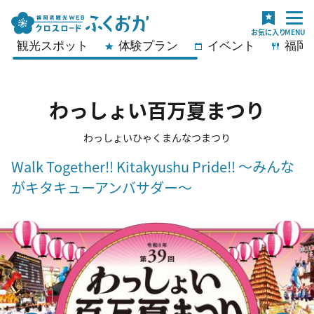
観光スポット
体験プラン
イベント
福岡
わっしょい百万夏まつり
わっしょいひゃくまんなつまつり
Walk Together‼ Kitakyushu Pride‼ ～みんな
がキタキューアンバサダー～