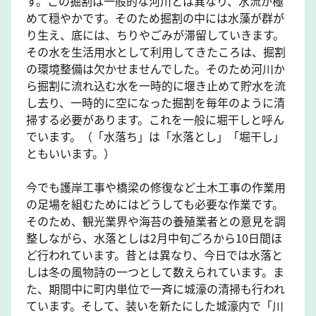
す。この掘割は一般的な河川とは異なり、水流が極
めて穏やかです。そのため掘割の中には水藻が群が
り生え、底には、ちりやごみが滞留していきます。
その水を生活用水として利用してきたころは、掘割
の環境整備は欠かせませんでした。そのため河川か
ら掘割に流れ込む水を一時的に堰き止めて貯水を流
し去り、一時的に空になった掘割を毎年のように清
掃する必要があります。これを一般に堀干しと呼ん
でいます。（「水落ち」は「水落とし」「堀干し」
ともいいます。）
今でも護岸工事や橋梁の修復など土木工事の作業用
の足場を組むためにはどうしても必要な作業です。
そのため、観光業界や海苔の養殖業者との意見を調
整しながら、水落としは2月中旬ごろから10日間ほ
ど行われています。昔とは異なり、今日では水落と
しは冬の風物詩の一つとして数えられています。ま
た、期間中に町内単位で一斉に城濠の清掃も行われ
ています。そして、装いを新たにした城濠内で「川