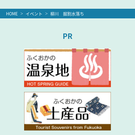
HOME
イベント
柳川 掘割水落ち
PR