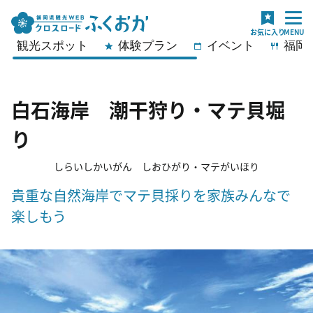
観光スポット
体験プラン
イベント
福岡
白石海岸 潮干狩り・マテ貝堀
り
しらいしかいがん しおひがり・マテがいほり
貴重な自然海岸でマテ貝採りを家族みんなで
楽しもう