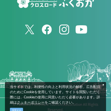
当サイトでは、利便性の向上と利用状況の解析、広告配信
のためにCookieを使用しています。サイトを閲覧いただく
際には、Cookieの使用に同意いただく必要があります。詳
細は
クッキーポリシー
をご確認ください。
© Fukuoka Prefecture Tourism Association All Rights
Reserved.
同意する