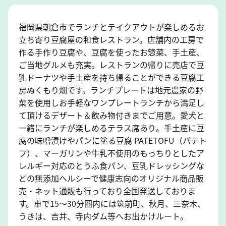
福岡県朝倉市でランチとテイクアウトが楽しめるお
立ち寄り豆腐屋の和食レストラン。店舗内の工房で
作る手作り豆腐や、豆腐を使ったお惣菜、手土産、
ご当地グルメも充実。レストランの帰りに売店で豆
乳ドーナツや手土産を持ち帰ることができる豆腐工
房ぬくもり畑です。ランチプレートは地元農家の野
菜を使用しお手軽なワンプレートランチから満足し
て頂けるデザート＆飲み物付きまでご用意。愛犬と
一緒にランチが楽しめるテラス席あり。手土産に豆
腐の味噌漬けやパンに塗る豆腐 PATETOFU（パテト
フ）、マーガリンや牛乳不使用のもっちりとしたア
レルギー対応のとうふ食パン、豆乳ドレッシングな
どの無添加ヘルシーで健康志向のオリジナル商品販
売・ネット通販も行っており全国発送しておりま
す。車で15～30分圏内には筑前町、秋月、三奈木、
うきは、吉井、寺内ダム等へお出かけルート。