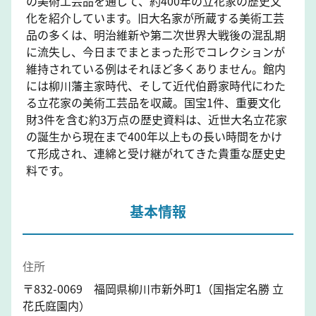
の美術工芸品を通じて、約400年の立花家の歴史文
化を紹介しています。旧大名家が所蔵する美術工芸
品の多くは、明治維新や第二次世界大戦後の混乱期
に流失し、今日までまとまった形でコレクションが
維持されている例はそれほど多くありません。館内
には柳川藩主家時代、そして近代伯爵家時代にわた
る立花家の美術工芸品を収蔵。国宝1件、重要文化
財3件を含む約3万点の歴史資料は、近世大名立花家
の誕生から現在まで400年以上もの長い時間をかけ
て形成され、連綿と受け継がれてきた貴重な歴史史
料です。
基本情報
住所
〒832-0069 福岡県柳川市新外町1（国指定名勝 立
花氏庭園内）