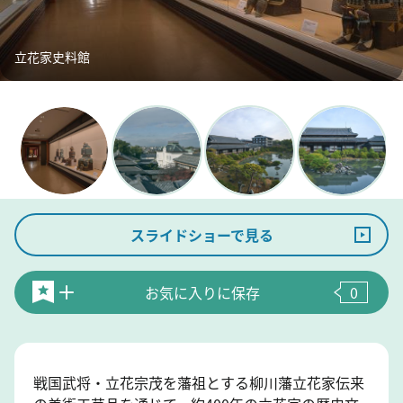
立花家史料館
スライドショーで見る
お気に入りに保存
0
戦国武将・立花宗茂を藩祖とする柳川藩立花家伝来