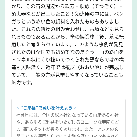
かり、その石の周辺から鉄刀・鉄鏃（てつぞく）・
須恵器などが出土したこと！須恵器の中には、ベン
ガラという赤い色の顔料を入れたものもありまし
た。これらの遺物の組み合わせは、古墳などに見ら
れるものであることから、窯の操業終了後、墓に転
用したと考えられています。このような事例が発見
されたのは全国でも初めてなのだそう！山の斜面を
トンネル状にくり抜いてつくられた窯ならではの構
造も興味深く、近年では覆屋（おおいや）が完成し
ていて、一般の方が見学しやすくなっていることも
魅力です。
＼"ご来福"で願いを叶えよう／
福岡県には、全国の総本社となっている由緒ある神社
や、あらゆるご利益をいただけるユニークな寺院など
の"福"スポットが数多くあります。また、アジアの玄
関口である福岡ならではの史跡や歴史ロマンあふれる