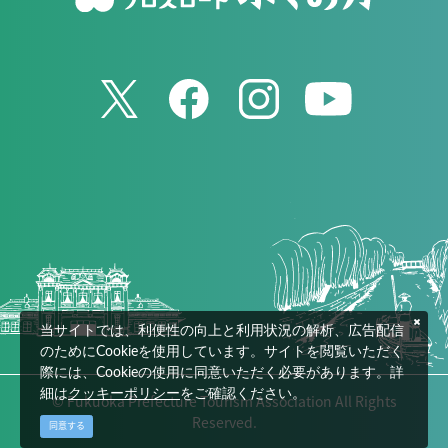
当サイトでは、利便性の向上と利用状況の解析、広告配信
のためにCookieを使用しています。サイトを閲覧いただく
際には、Cookieの使用に同意いただく必要があります。詳
細は
クッキーポリシー
をご確認ください。
© Fukuoka Prefecture Tourism Association All Rights
Reserved.
同意する