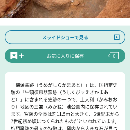
スライドショーで見る
お気に入りに保存
0
「梅頭窯跡（うめがしらかまあと）」は、国指定史
跡の「牛頸須恵器窯跡（うしくびすえきかまあ
と）」に含まれる史跡の一つで、上大利（かみおお
り）地区の三兼（みかね）池公園内に保存されてい
ます。窯跡の全長は約11.5ｍと大きく、6世紀末から
7世紀初め頃につくられたものだといわれています。
梅頭窯跡の最大の特徴は、窯内から大きな石が見つ