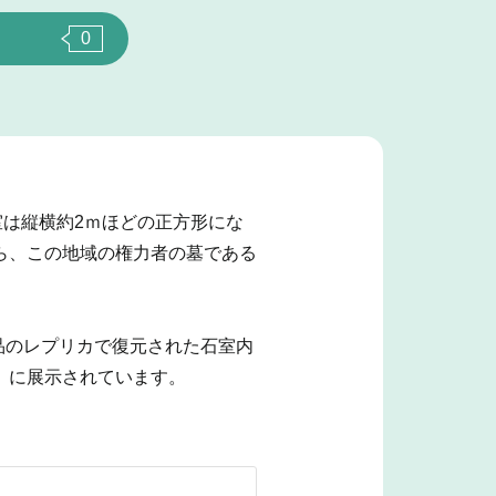
0
室は縦横約2ｍほどの正方形にな
ら、この地域の権力者の墓である
品のレプリカで復元された石室内
）に展示されています。