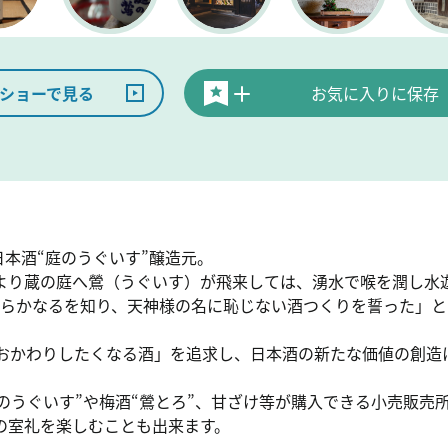
ショーで見る
お気に入りに保存
日本酒“庭のうぐいす”醸造元。
より蔵の庭へ鶯（うぐいす）が飛来しては、湧水で喉を潤し水
清らかなるを知り、天神様の名に恥じない酒つくりを誓った」
「おかわりしたくなる酒」を追求し、日本酒の新たな価値の創造
庭のうぐいす”や梅酒“鶯とろ”、甘ざけ等が購入できる小売販売
の室礼を楽しむことも出来ます。