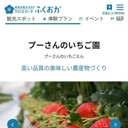
観光スポット
体験プラン
イベント
福岡
プーさんのいちご園
プーさんのいちごえん
高い品質の美味しい農産物づくり