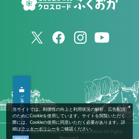
ご予約はこちらから
当サイトでは、利便性の向上と利用状況の解析、広告配信
のためにCookieを使用しています。サイトを閲覧いただく
際には、Cookieの使用に同意いただく必要があります。詳
細は
クッキーポリシー
をご確認ください。
© Fukuoka Prefecture Tourism Association All Rights
Reserved.
同意する