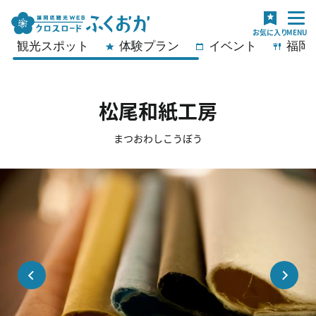
観光スポット
体験プラン
イベント
福岡
松尾和紙工房
まつおわしこうぼう