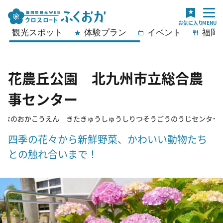
観光スポット
体験プラン
イベント
福岡
花農丘公園 北九州市立総合農
事センター
はなのおかこうえん きたきゅうしゅうしりつそうごうのうじセンタ
四季の花々から新鮮野菜、かわいい動物たち
との触れ合いまで！