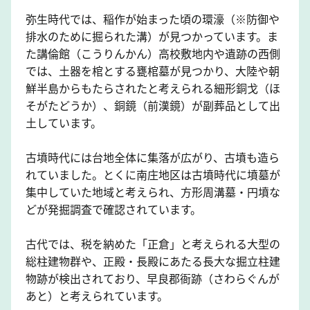
弥生時代では、稲作が始まった頃の環濠（※防御や
排水のために掘られた溝）が見つかっています。ま
た講倫館（こうりんかん）高校敷地内や遺跡の西側
では、土器を棺とする甕棺墓が見つかり、大陸や朝
鮮半島からもたらされたと考えられる細形銅戈（ほ
そがたどうか）、銅鏡（前漢鏡）が副葬品として出
土しています。
古墳時代には台地全体に集落が広がり、古墳も造ら
れていました。とくに南庄地区は古墳時代に墳墓が
集中していた地域と考えられ、方形周溝墓・円墳な
どが発掘調査で確認されています。
古代では、税を納めた「正倉」と考えられる大型の
総柱建物群や、正殿・長殿にあたる長大な掘立柱建
物跡が検出されており、早良郡衙跡（さわらぐんが
あと）と考えられています。