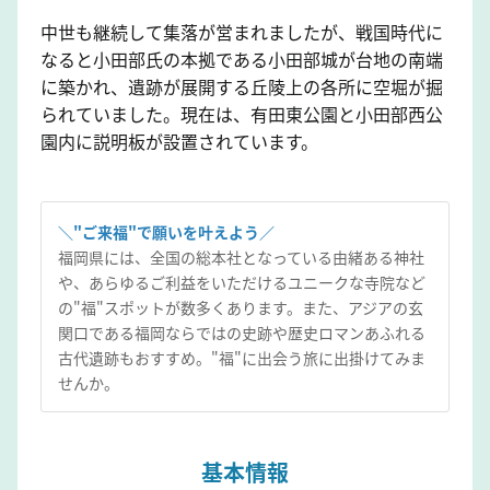
中世も継続して集落が営まれましたが、戦国時代に
なると小田部氏の本拠である小田部城が台地の南端
に築かれ、遺跡が展開する丘陵上の各所に空堀が掘
られていました。現在は、有田東公園と小田部西公
園内に説明板が設置されています。
＼"ご来福"で願いを叶えよう／
福岡県には、全国の総本社となっている由緒ある神社
や、あらゆるご利益をいただけるユニークな寺院など
の"福"スポットが数多くあります。また、アジアの玄
関口である福岡ならではの史跡や歴史ロマンあふれる
古代遺跡もおすすめ。"福"に出会う旅に出掛けてみま
せんか。
基本情報