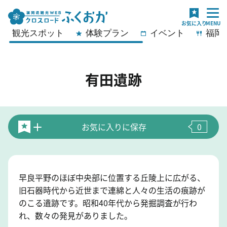
観光スポット
体験プラン
イベント
福岡
有田遺跡
お気に入りに保存
0
早良平野のほぼ中央部に位置する丘陵上に広がる、
旧石器時代から近世まで連綿と人々の生活の痕跡が
のこる遺跡です。昭和40年代から発掘調査が行わ
れ、数々の発見がありました。