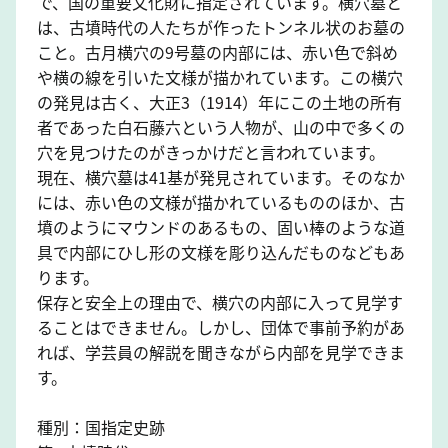
で、国の重要文化財に指定されています。横穴墓と
は、古墳時代の人たちが作ったトンネル状のお墓の
こと。古月横穴の9号墓の内部には、赤い色で斜め
や横の線を引いた文様が描かれています。この横穴
の発見は古く、大正3（1914）年にこの土地の所有
者であった白石藤六という人物が、山の中で多くの
穴を見つけたのがきっかけだと言われています。
現在、横穴墓は41基が発見されています。そのなか
には、赤い色の文様が描かれているもののほか、古
墳のようにマウンドのあるもの、固い棒のような道
具で内部にひし形の文様を彫り込んだものなどもあ
ります。
保存と安全上の理由で、横穴の内部に入って見学す
ることはできません。しかし、団体で事前予約があ
れば、学芸員の解説を聞きながら内部を見学できま
す。
種別：国指定史跡