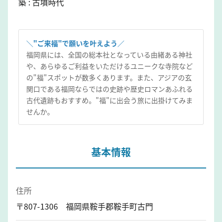
築 : 古墳時代
＼"ご来福"で願いを叶えよう／
福岡県には、全国の総本社となっている由緒ある神社
や、あらゆるご利益をいただけるユニークな寺院など
の"福"スポットが数多くあります。また、アジアの玄
関口である福岡ならではの史跡や歴史ロマンあふれる
古代遺跡もおすすめ。"福"に出会う旅に出掛けてみま
せんか。
基本情報
住所
〒807-1306 福岡県鞍手郡鞍手町古門