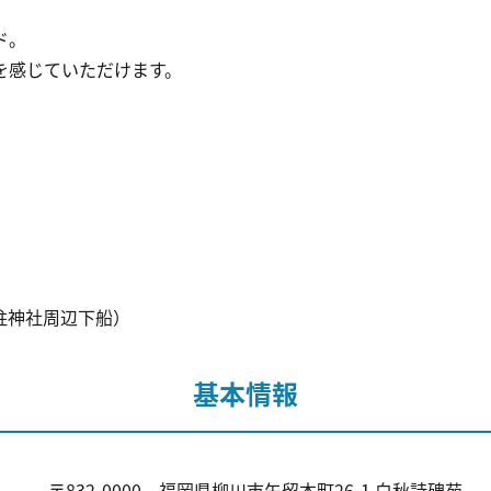
ド。
を感じていただけます。
）
柱神社周辺下船）
基本情報
〒832-0000 福岡県柳川市矢留本町26-1 白秋詩碑苑