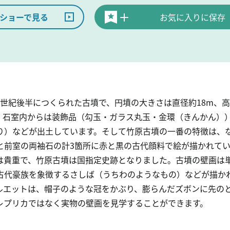
ショーで見る
お気に入りに保存
世紀後半につくられた古墳で、円墳の大きさは直径約18m、高
。石室内からは装飾品（勾玉・ガラス丸玉・金環（きんかん）
り）などが出土しています。そして竹原古墳の一番の特徴は、
と前室の両袖石の計3箇所に赤と黒の古代顔料で絵が描かれて
は貴重で、竹原古墳は国指定史跡となりました。古墳の壁画は
古代豪族を象徴するさしば（うちわのようなもの）などが描か
ルエットは、帽子のような冠をかぶり、膨らんだズボンに先の
レプリカではなく実物の壁画を見学することができます。