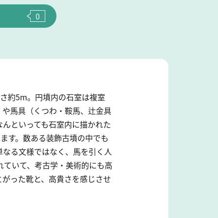
0
さ約5m。円墳内の石室は複室
）や馬具（くつわ・鞍馬、辻金具
なんといっても石室内に描かれた
います。数ある装飾古墳の中でも
単なる文様ではなく、馬を引く人
れていて、考古学・美術的にも高
とがった靴と、高貴さを感じさせ