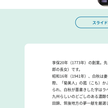
スライド
享保20年（1773年）の創業
郎の長女）です。
昭和16年（1941年）、白秋
際、「菊美人」の菰（こも）か
られ、白秋が墨書きした字はラ
九州らしいのどごしのある濃醇
田錦、筑後地方の夢一献を厳選