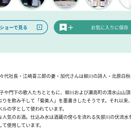
ショーで見る
お気に入りに保存
。先々代社長・江崎喜三郎の妻・加代さんは柳川の詩人・北原白
は妻子や門下の歌人たちとともに、柳川および瀬高町の清水山山
ぶりを飲み干して「菊美人」を墨書きしたそうです。それ以来
ベルの字として使われています。
な人気のお酒。仕込み水は酒蔵の傍らを流れる矢部川の伏流水
して使用しています。