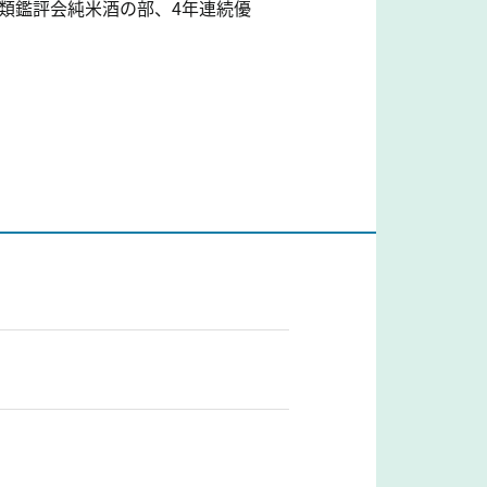
酒類鑑評会純米酒の部、4年連続優