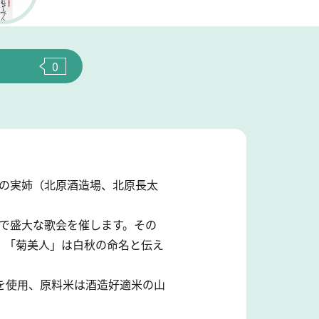
0
秋の実姉（北原酒造場、北原長太
頂で盛大な歌会を催します。その
、「菊美人」は白秋の命名と伝え
を使用、原料米は酒造好適米の山